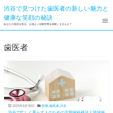
渋谷で見つけた歯医者の新しい魅力と
健康な笑顔の秘訣
ナ
あなたの笑顔を彩る、心地よい治療空間を体験しませんか？
歯医者
2025年9月30日
医療
,
歯医者
,
渋谷
渋谷で忙しく暮らす人のための定期歯科検診と地域歯